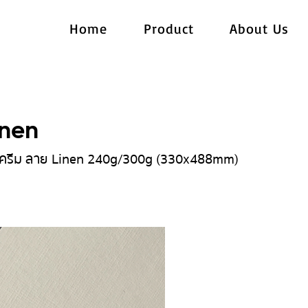
Home
Product
About Us
inen
 ครีม ลาย Linen 240g/300g (330x488mm)